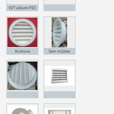
2019
RÁMEČKEM
VZT zaluzie PZZ
protidestova na
fasadu do
potrubí pozink se
sítem S UR1
USAZOVACÍM
RÁMEČKEM
Kruhová
Sem můžete
hliníková VZT
přidat
žaluzie D 315
popisekKruhová
mm RAL na přání
hliníková VZT
-bílá
žaluzie D 315
mm síto zezadu