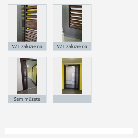
vzt fasadni
vzt fasadni
žaluzie PZZS
žaluzie PZZS
REFAX
REFAX
VZT žaluzie na
VZT žaluzie na
zakázku -
zakázku -
namísto zasklení
namísto zasklení
Sem můžete
přidat
popisekVZT
žaluzie na
zakázku -