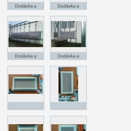
Dodávka a
Dodávka a
montáž v závodě
montáž v závodě
LISI v Čejči na
LISI v Čejči na
jižní moravě. VZT
jižní moravě. VZT
žaluzie lakované,
žaluzie lakované,
lineární
lineární, před
opláštěním
Dodávka a
Dodávka a
budovy
montáž v závodě
montáž v závodě
LISI v Čejči na
LISI v Čejči na
jižní moravě. VZT
jižní moravě. VZT
žaluzie lakované,
žaluzie lakované,
lineární, před
lineární, před
opláštěním
opláštěním
budovy
budovy