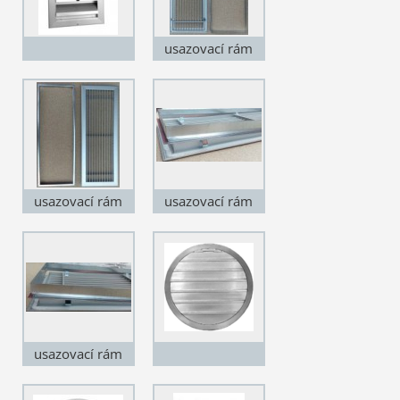
usazovací rám
"UR" u pozink
plechu s mřížkou
do interieru
"ALP" pohled
zezadu
usazovací rám
usazovací rám
"UR" u pozink
"UR" u pozink
plechu s mřížkou
plechu
do interieru
"ALP"
usazovací rám
"UR" u pozink