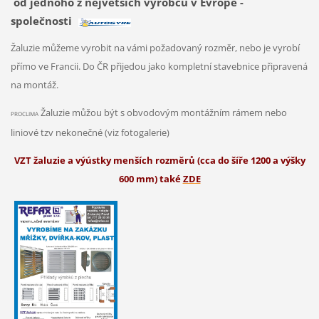
od jednoho z největších výrobců v Evropě -
společnosti
Žaluzie můžeme vyrobit na vámi požadovaný rozměr, nebo je vyrobí
přímo ve Francii. Do ČR přijedou jako kompletní stavebnice připravená
na montáž.
Žaluzie můžou být s obvodovým montážním rámem nebo
PROCLIMA
liniové tzv nekonečné (viz fotogalerie)
VZT žaluzie a výústky menších rozměrů (cca do šíře 1200 a výšky
600 mm) také
ZDE