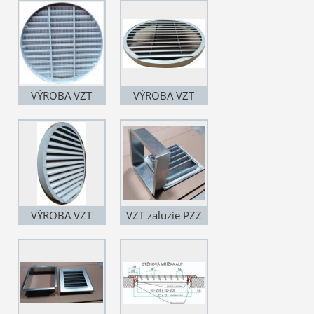
POTRUBÍ D 1000
POTRUBÍ D 1000
mm Synthesia
mm Synthesia
Pardubice září
Pardubice září
2019
2019
VÝROBA VZT
VÝROBA VZT
ŽALUZIÍ DO
ŽALUZIÍ DO
POTRUBÍ D 1000
POTRUBÍ D 1000
mm ZE ZADU
mm UPEVNENÍ
SÍTO Synthesia
LAMEL Synthesia
Pardubice září
Pardubice září
2019
2019
VÝROBA VZT
VZT zaluzie PZZ
ŽALUZIÍ DO
protidestova na
POTRUBÍ D 1000
fasadu do
mm UPEVNENÍ
potrubí pozink se
LAMEL Synthesia
sítem S UR1
Pardubice září
USAZOVACÍM