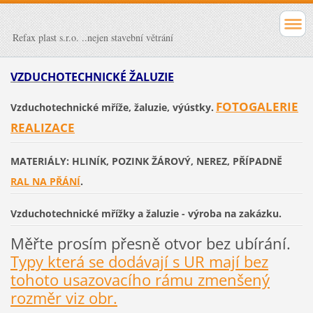
Refax plast s.r.o. ..nejen stavební větrání
VZDUCHOTECHNICKÉ ŽALUZIE
FOTOGALERIE
Vzduchotechnické mříže, žaluzie, výústky.
REALIZACE
MATERIÁLY: HLINÍK, POZINK ŽÁROVÝ, NEREZ, PŘÍPADNĚ
RAL NA PŘÁNÍ
.
Vzduchotechnické mřížky a žaluzie - výroba na zakázku.
Měřte prosím přesně otvor bez ubírání.
Typy která se dodávají s UR mají bez
tohoto usazovacího rámu zmenšený
rozměr viz obr.