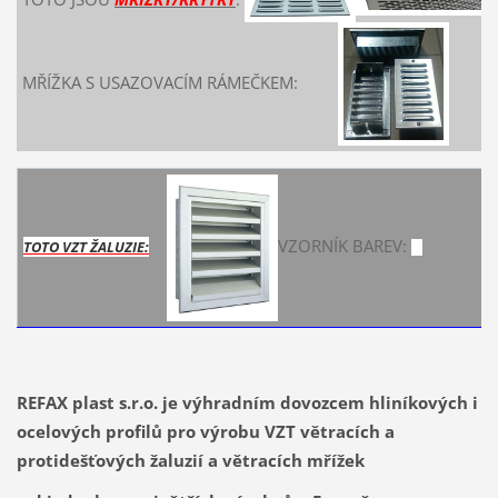
MŘÍŽKA S USAZOVACÍM RÁMEČKEM:
VZORNÍK BAREV:
TOTO VZT ŽALUZIE:
REFAX plast s.r.o. je výhradním dovozcem hliníkových i
ocelových profilů pro výrobu VZT větracích a
protidešťových žaluzií a větracích mřížek