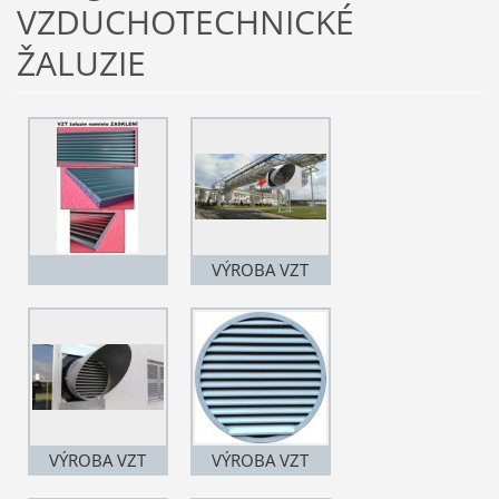
VZDUCHOTECHNICKÉ
ŽALUZIE
VÝROBA VZT
ŽALUZIÍ DO
POTRUBÍ D 1000
mm Synthesia
Pardubice září
2019
VÝROBA VZT
VÝROBA VZT
ŽALUZIÍ DO
ŽALUZIÍ DO