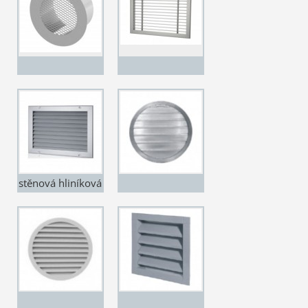
stěnová hliníková
VZT žaluzie