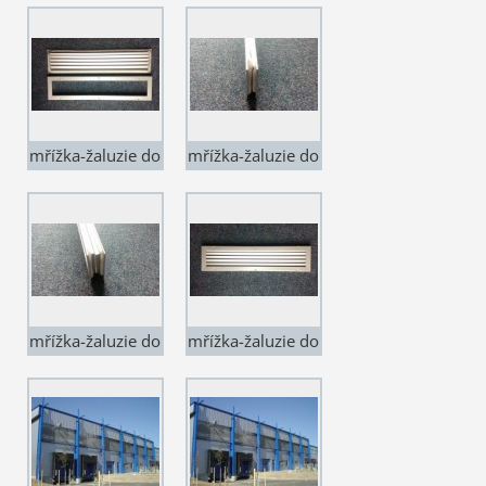
v zavřené pozici.
625x125 mm od
Ovládá se
tloušťky dveří 30
snadno za
mm
kuličku
namontovanou
mřížka-žaluzie do
mřížka-žaluzie do
na jedné z lamel.
dveří DMNO
dveří DMNO
Tento typ je
625x125 mm od
625x125 mm od
možné dodat i se
tloušťky dveří 30
tloušťky dveří 30
servo ovládáním
mm
mm
mřížka-žaluzie do
mřížka-žaluzie do
dveří DMNO
dveří DMNO
625x125 mm od
625x125 mm od
tloušťky dveří 30
tloušťky dveří 30
mm
mm