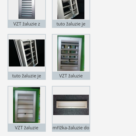
a hlodavcům
VZT žaluzie z
tuto žaluzie je
hliníku PZA
možno dodat i s
tepelnou nebo
protihlukovou
izolací
tuto žaluzie je
VZT žaluzie
možno dodat i s
nastavitelná CWP
tepelnou nebo
v otevřené pozici
protihlukovou
izolací
VZT žaluzie
mřížka-žaluzie do
nastavitelná CWP
dveří DMNO