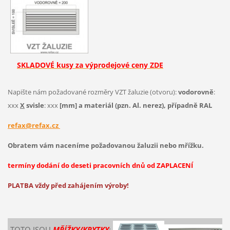
SKLADOVÉ kusy za výprodejové ceny ZDE
Napište nám požadované rozměry VZT žaluzie (otvoru):
vodorovně
:
xxx
X
svisle
: xxx
[mm] a materiál (pzn. Al. nerez), případně RAL
refax@refax.cz
Obratem vám naceníme požadovanou žaluzii nebo mřížku.
termíny dodání do deseti pracovních dnů od ZAPLACENÍ
PLATBA vždy před zahájením výroby!
TOTO JSOU
MŘÍŽKY/KRYTKY
: