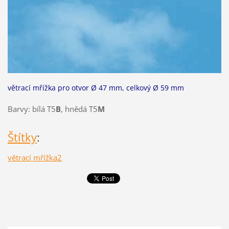
větrací mřížka pro otvor Ø 47 mm, celkový Ø 59 mm
Barvy: bílá T5
B
, hnědá T5
M
Štítky
:
větrací mřížka2