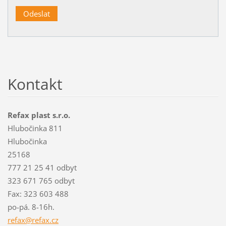
Kontakt
Refax plast s.r.o.
Hlubočinka 811
Hlubočinka
25168
777 21 25 41 odbyt
323 671 765 odbyt
Fax: 323 603 488
po-pá. 8-16h.
refax@re
fax.cz