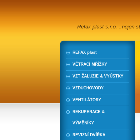
Refax plast s.r.o. ..nejen 
REFAX plast
VĚTRACÍ MŘÍŽKY
VZT ŽALUZIE & VYÚSTKY
VZDUCHOVODY
VENTILÁTORY
REKUPERACE &
VÝMĚNÍKY
REVIZNÍ DVÍŘKA