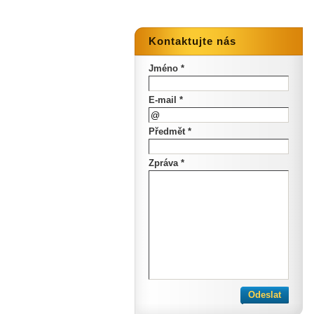
Kontaktujte nás
Jméno *
E-mail *
Předmět *
Zpráva *