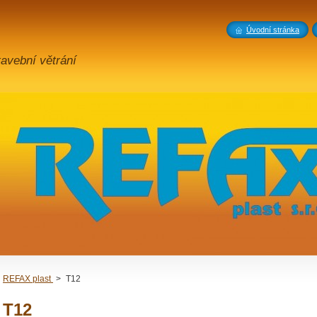
Úvodní stránka
stavební větrání
REFAX plast
>
T12
T12