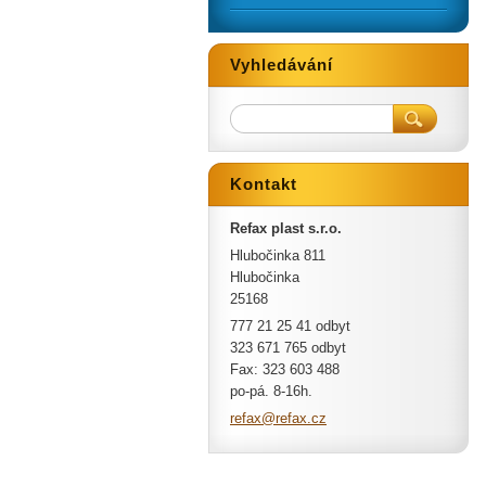
Vyhledávání
Kontakt
Refax plast s.r.o.
Hlubočinka 811
Hlubočinka
25168
777 21 25 41 odbyt
323 671 765 odbyt
Fax: 323 603 488
po-pá. 8-16h.
refax@re
fax.cz