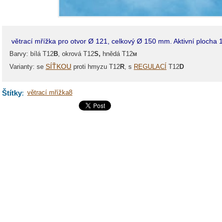
větrací mřížka pro otvor Ø 121, celkový Ø 150 mm. Aktivní plocha
Barvy: bílá T12
B
, okrová T12
S,
hnědá T12
M
SÍŤKOU
Varianty: se
proti hmyzu T12
R
, s
REGULACÍ
T12
D
Štítky
:
větrací mřížka8