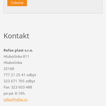
Kontakt
Refax plast s.r.o.
Hlubočinka 811
Hlubočinka
25168
777 21 25 41 odbyt
323 671 765 odbyt
Fax: 323 603 488
po-pá. 8-16h.
refax@re
fax.cz