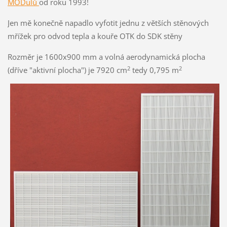
MODulů
od roku 1993!
Jen mě konečně napadlo vyfotit jednu z větších stěnových
mřížek pro odvod tepla a kouře OTK do SDK stěny
Rozměr je 1600x900 mm a volná aerodynamická plocha
2
2
(dříve "aktivní plocha") je 7920 cm
tedy 0,795 m