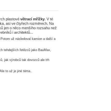
Arch plastové
větrací mřížky
. V té
ka, asi ve čtyřech rozměrech. Na
obků jen o něco menšího rozsahu než
ebníků i architektů...
 Potom už následoval kamion a další a
ch tehdejších řetězců jako BauMax,
čů, jak výrobců tak dovozců ale trh
le to už je jiné téma..