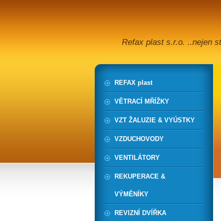
Refax plast s.r.o. ..nejen 
REFAX plast
VĚTRACÍ MŘÍŽKY
VZT ŽALUZIE & VYÚSTKY
VZDUCHOVODY
VENTILÁTORY
REKUPERACE &
VÝMĚNÍKY
REVIZNÍ DVÍŘKA