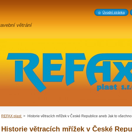
Úvodní stránka
stavební větrání
REFAX plast
>
Historie větracích mřížek v České Republice aneb Jak to všechno
Historie větracích mřížek v České Repu