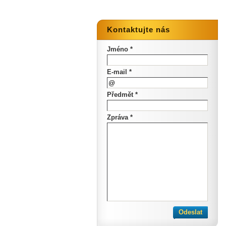
Kontaktujte nás
Jméno *
E-mail *
Předmět *
Zpráva *