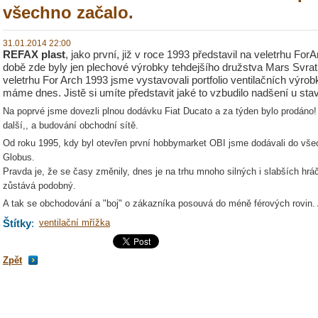
všechno začalo.
31.01.2014 22:00
REFAX plast
, jako první, již v roce 1993 představil na veletrhu For
době zde byly jen plechové výrobky tehdejšího družstva Mars Svrat
veletrhu For Arch 1993 jsme vystavovali portfolio ventilačních výr
máme dnes. Jistě si umíte představit jaké to vzbudilo nadšení u stav
Na poprvé jsme dovezli plnou dodávku Fiat Ducato a za týden bylo prodáno!
další,, a budování obchodní sítě.
Od roku 1995, kdy byl otevřen první hobbymarket OBI jsme dodávali do vše
Globus.
Pravda je, že se časy změnily, dnes je na trhu mnoho silných i slabších hrá
zůstává podobný.
A tak se obchodování a "boj" o zákazníka posouvá do méně férových rovin. A
Štítky
:
ventilační mřížka
Zpět