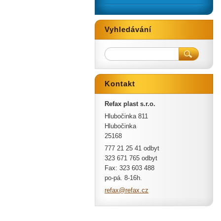
Vyhledávání
Kontakt
Refax plast s.r.o.
Hlubočinka 811
Hlubočinka
25168
777 21 25 41 odbyt
323 671 765 odbyt
Fax: 323 603 488
po-pá. 8-16h.
refax@re
fax.cz